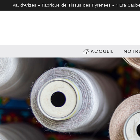
Val d'Arizes - Fabrique de Tissus des Pyrénées - 1 Era Caub
Accéder au contenu principal
ACCUEIL
NOTRE