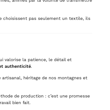
ionnés, animés par la volonté de transmettre
 choisissent pas seulement un textile, ils
i valorise la patience, le détail et
et authenticité
.
e artisanal, héritage de nos montagnes et
thode de production : c’est une promesse
vail bien fait.