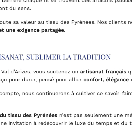
. Derrière chaque fil se trouvent des artisans pass
 ont du sens.
ute sa valeur au tissu des Pyrénées. Nos clients ne
 et une exigence partagée
.
TISANAT, SUBLIMER LA TRADITION
 Val d’Arizes, vous soutenez un
artisanat français
qu
nçu pour durer, pensé pour allier
confort, élégance 
ompte, nous continuerons à cultiver ce savoir-fair
 du tissu des Pyrénées
n’est pas seulement une mé
 invitation à redécouvrir le luxe du temps et du tra