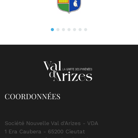
COORDONNÉES
Société Nouvelle Val d'Arizes - VDA
1 Era Caubera - 65200 Cieutat
(Cieutat / Bagnères-de-Bigorre)