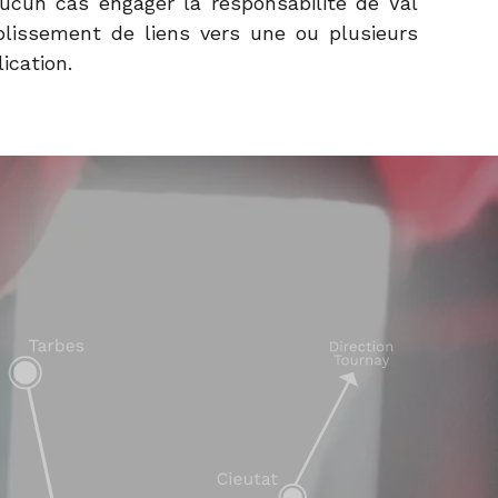
aucun cas engager la responsabilité de Val
ablissement de liens vers une ou plusieurs
ication.