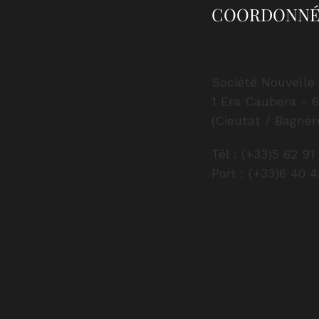
COORDONNÉ
Société Nouvelle 
1 Era Caubera - 
(Cieutat / Bagnèr
Tél : (+33)5 62 91
Port : (+33)6 40 