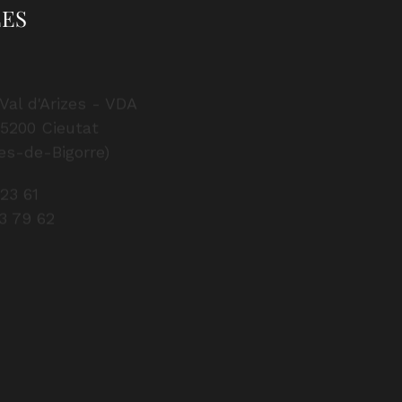
ES
Val d'Arizes - VDA
65200 Cieutat
es-de-Bigorre)
 23 61
43 79 62