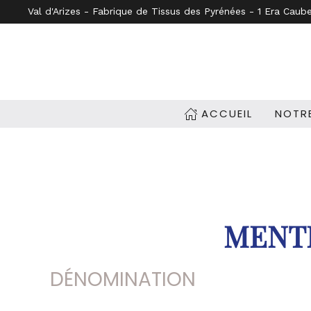
Val d'Arizes - Fabrique de Tissus des Pyrénées - 1 Era Caub
Accéder au contenu principal
ACCUEIL
NOTRE
MENTI
DÉNOMINATION