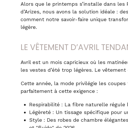
Alors que le printemps s’installe dans les 
d’Arizes
, nous avons la solution idéale : de
comment notre savoir-faire unique transfor
légère.
LE VÊTEMENT D’AVRIL TENDAN
Avril est un mois capricieux où les matinée
les vestes d’été trop légères. Le
vêtement d
Cette année, la mode privilégie les coupes 
parfaitement à cette exigence :
Respirabilité
: La fibre naturelle régule
Légèreté
: Un tissage spécifique pour u
Style
: Des robes de chambre élégantes,
et "fluide" de 2026.