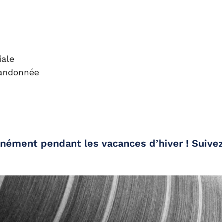
iale
randonnée
anément pendant les vacances d’hiver ! Suive