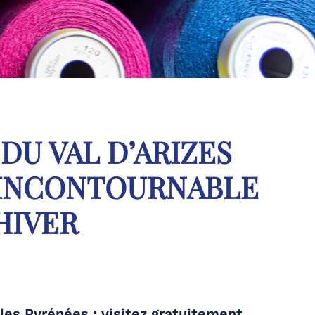
DU VAL D’ARIZES
É INCONTOURNABLE
HIVER
 les Pyrénées :
visitez gratuitement